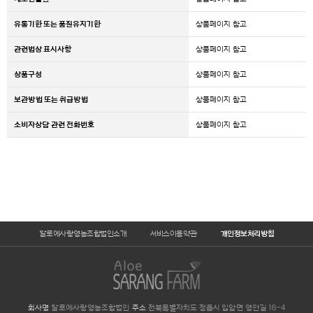
유통기한 또는 품질유지기한
상품페이지 참고
관련법상 표시사항
상품페이지 참고
상품구성
상품페이지 참고
보관방법 또는 취급방법
상품페이지 참고
소비자상담 관련 전화번호
상품페이지 참고
알로에사랑영농조합법인소개
서비스이용약관
개인정보처리방침
회사명
알로에사랑영농조합법인
주소
전북특별자치도 정읍시 입암면 영안길 16-4