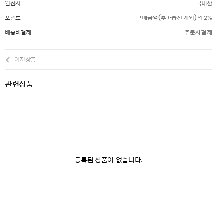
원산지
국내산
포인트
구매금액(추가옵션 제외)의 2%
배송비결제
주문시 결제
이전상품
관련상품
등록된 상품이 없습니다.