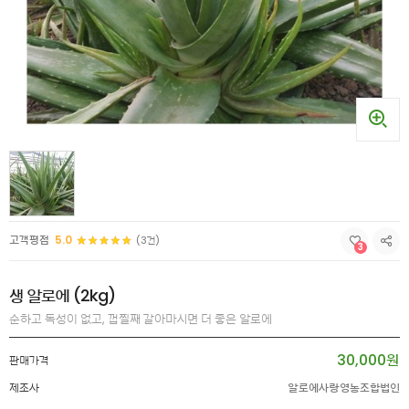
고객평점
5.0
(3건)
3
생 알로에 (2kg)
순하고 독성이 없고, 껍찔째 갈아마시면 더 좋은 알로에
30,000원
판매가격
제조사
알로에사랑영농조합법인